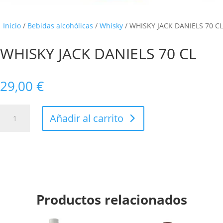
Inicio
/
Bebidas alcohólicas
/
Whisky
/ WHISKY JACK DANIELS 70 CL
WHISKY JACK DANIELS 70 CL
29,00
€
WHISKY
Añadir al carrito
JACK
DANIELS
70
CL
cantidad
Productos relacionados