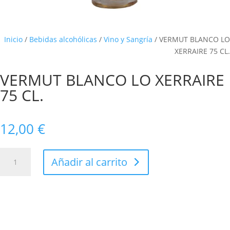
Inicio
/
Bebidas alcohólicas
/
Vino y Sangría
/ VERMUT BLANCO LO
XERRAIRE 75 CL.
VERMUT BLANCO LO XERRAIRE
75 CL.
12,00
€
VERMUT
Añadir al carrito
BLANCO
LO
XERRAIRE
75
CL.
cantidad