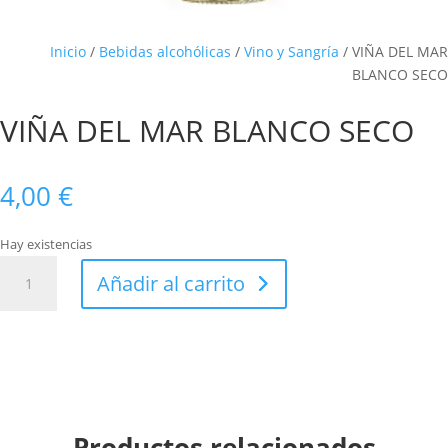
Inicio
/
Bebidas alcohólicas
/
Vino y Sangría
/ VIÑA DEL MAR
BLANCO SECO
VIÑA DEL MAR BLANCO SECO
4,00
€
Hay existencias
VIÑA
Añadir al carrito
DEL
MAR
BLANCO
SECO
cantidad
Productos relacionados