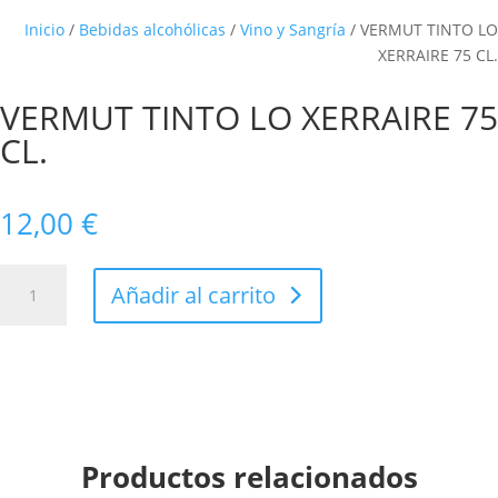
Inicio
/
Bebidas alcohólicas
/
Vino y Sangría
/ VERMUT TINTO LO
XERRAIRE 75 CL.
VERMUT TINTO LO XERRAIRE 75
CL.
12,00
€
VERMUT
Añadir al carrito
TINTO
LO
XERRAIRE
75
CL.
cantidad
Productos relacionados