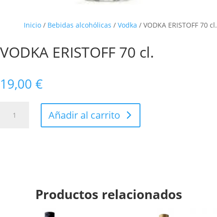
Inicio
/
Bebidas alcohólicas
/
Vodka
/ VODKA ERISTOFF 70 cl.
VODKA ERISTOFF 70 cl.
19,00
€
VODKA
Añadir al carrito
ERISTOFF
70
cl.
cantidad
Productos relacionados