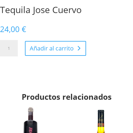
Tequila Jose Cuervo
24,00
€
Tequila
Añadir al carrito
Jose
Cuervo
cantidad
Productos relacionados