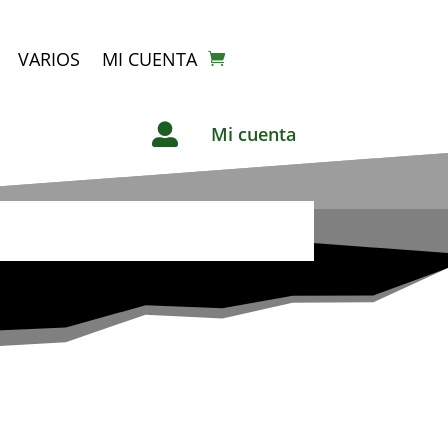
VARIOS
MI CUENTA

Mi cuenta