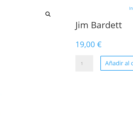
In
Jim Bardett
19,00
€
Jim
Añadir al 
Bardett
cantidad