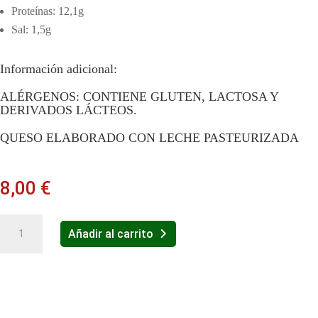
Proteínas: 12,1g
Sal: 1,5g
Información adicional:
ALÉRGENOS: CONTIENE GLUTEN, LACTOSA Y
DERIVADOS LÁCTEOS.
QUESO ELABORADO CON LECHE PASTEURIZADA
8,00
€
PIZZA
Añadir al carrito
CARBONARA
cantidad