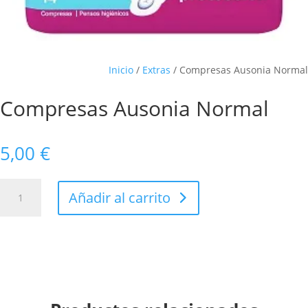
Inicio
/
Extras
/ Compresas Ausonia Normal
Compresas Ausonia Normal
5,00
€
Compresas
Añadir al carrito
Ausonia
Normal
cantidad